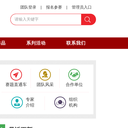
团队登录
|
报名参赛
|
管理员入口
作品
系列活动
联系我们
国际赛道
企业人才见面会
大赛宣讲团
暑期夏令营
赛题直通车
团队风采
合作单位
知识竞赛
专家
组织
博士论坛
介绍
机构
石油文化作品征集