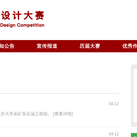
知公告
宣传报道
历届大赛
优秀
届通知
历届赛题
届通知
历届获奖
04-12
重庆大学采矿系石油工程组。 [查看详情]
04-12